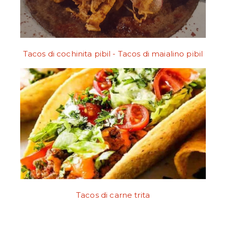
Tacos di cochinita pibil - Tacos di maialino pibil
Tacos di carne trita