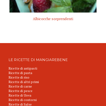
Albicocche sorprendenti
LE RICETTE DI MANGIAREBENE
Ricette di antipasti
Ricette di pasta
Ricette di riso
Ricette di altri primi
Ricette di carne
Ricette di pesce
Ricette di Uova
Ricette di contorni
Ricette di Salse