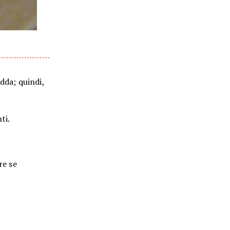
dda; quindi,
ti.
re se