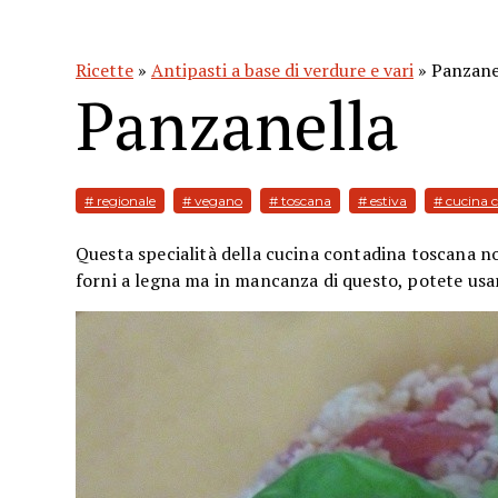
Ricette
»
Antipasti a base di verdure e vari
» Panzane
Panzanella
# regionale
# vegano
# toscana
# estiva
# cucina 
Questa specialità della cucina contadina toscana non
forni a legna ma in mancanza di questo, potete usa