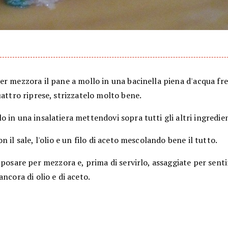
r mezzora il pane a mollo in una bacinella piena d'acqua fre
uattro riprese, strizzatelo molto bene.
 in una insalatiera mettendovi sopra tutti gli altri ingredien
n il sale, l'olio e un filo di aceto mescolando bene il tutto.
iposare per mezzora e, prima di servirlo, assaggiate per senti
ancora di olio e di aceto.