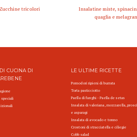
Zucchine tricolori
Insalatine miste, spinacini
quaglia e melagra
DI CUCINA DI
LE ULTIME RICETTE
AREBENE
Pomodori ripieni di burrata
Torta pasticciotto
tagione
Paella di funghi - Paella de setas
 speciali
Insalata di valeriana, mozzarella, prosc
izionali
e asparagi
Insalata di avocado e tonno
Crostoni di stracciatella e ciliegie
Cobb salad