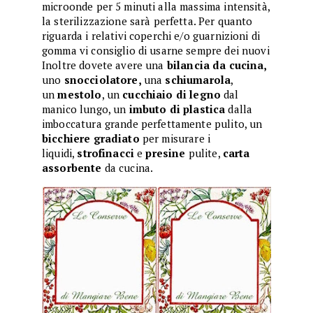
microonde per 5 minuti alla massima intensità,
la sterilizzazione sarà perfetta. Per quanto
riguarda i relativi coperchi e/o guarnizioni di
gomma vi consiglio di usarne sempre dei nuovi
Inoltre dovete avere una
bilancia da cucina,
uno
snocciolatore,
una
schiumarola
,
un
mestolo
, un
cucchiaio di legno
dal
manico lungo, un
imbuto di plastica
dalla
imboccatura grande perfettamente pulito, un
bicchiere gradiato
per misurare i
liquidi,
strofinacci
e
presine
pulite,
carta
assorbente
da cucina.