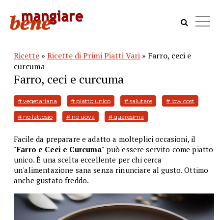
Ricette
»
Ricette di Primi Piatti Vari
» Farro, ceci e
curcuma
Farro, ceci e curcuma
# vegetariana
# piatto unico
# salutare
# low cost
# no lattosio
# no uova
# quaresima
Facile da preparare e adatto a molteplici occasioni, il
"
Farro e Ceci e Curcuma
" può essere servito come piatto
unico. È una scelta eccellente per chi cerca
un'alimentazione sana senza rinunciare al gusto. Ottimo
anche gustato freddo.