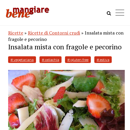
Ricette
»
Ricette di Contorni crudi
» Insalata mista con
fragole e pecorino
Insalata mista con fragole e pecorino
# vegetariana
# celiachia
# gluten free
# estiva