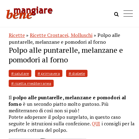
Ricette
»
Ricette Crostacei, Molluschi
» Polpo alle
puntarelle, melanzane e pomodori al forno
Polpo alle puntarelle, melanzane e
pomodori al forno
# salutare
# primavera
# diabete
# ricetta mediterranea
Il
polpo alle puntarelle, melanzane e pomodori al
forno
è un secondo piatto molto gustoso. Più
mediterraneo di così non si può!
Potete adoperare il polpo surgelato, in questo caso
seguite le istruzioni sulla confezione.
QUI
i consigli per la
perfetta cottura del polpo.