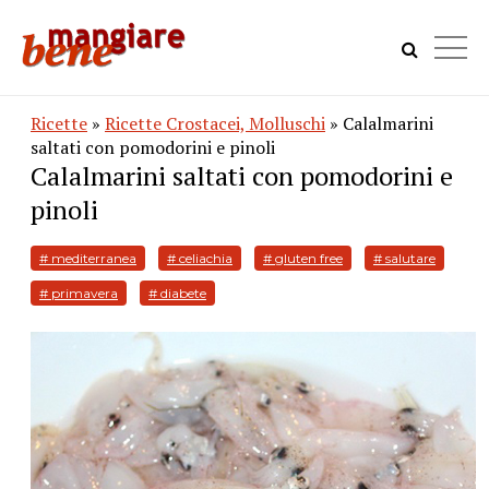
Ricette
»
Ricette Crostacei, Molluschi
» Calalmarini
saltati con pomodorini e pinoli
Calalmarini saltati con pomodorini e
pinoli
# mediterranea
# celiachia
# gluten free
# salutare
# primavera
# diabete