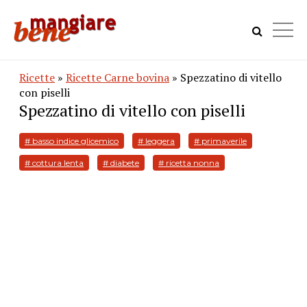
Ricette
»
Ricette Carne bovina
» Spezzatino di vitello
con piselli
Spezzatino di vitello con piselli
# basso indice glicemico
# leggera
# primaverile
# cottura lenta
# diabete
# ricetta nonna