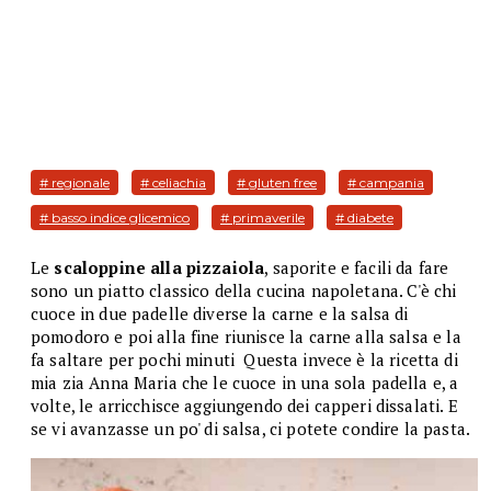
# regionale
# celiachia
# gluten free
# campania
# basso indice glicemico
# primaverile
# diabete
Le
scaloppine alla pizzaiola
, saporite e facili da fare
sono un piatto classico della cucina napoletana. C'è chi
cuoce in due padelle diverse la carne e la salsa di
pomodoro e poi alla fine riunisce la carne alla salsa e la
fa saltare per pochi minuti
Questa invece è la ricetta di
mia zia Anna Maria che le cuoce in una sola padella e, a
volte, le arricchisce aggiungendo dei capperi dissalati. E
se vi avanzasse un po' di salsa, ci potete condire la pasta.