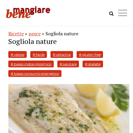
Ricette
»
pesce
» Sogliola nature
Sogliola nature
# veloce
# facile
# celiachia
# gluten free
# basso indice glicemico
# salutare
# diabete
# basso consumo energetico