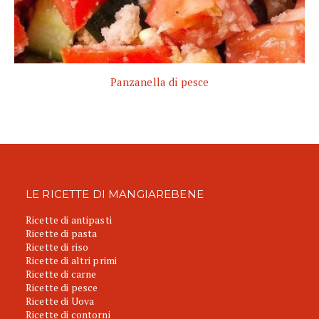
Panzanella di pesce
LE RICETTE DI MANGIAREBENE
Ricette di antipasti
Ricette di pasta
Ricette di riso
Ricette di altri primi
Ricette di carne
Ricette di pesce
Ricette di Uova
Ricette di contorni