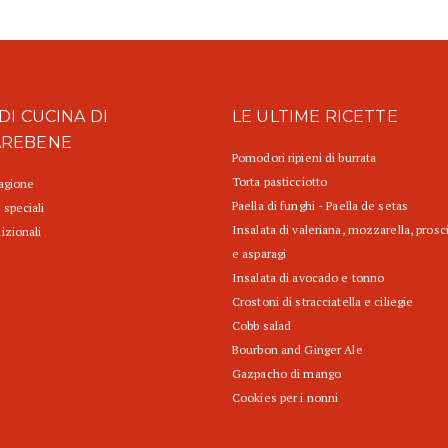
DI CUCINA DI
LE ULTIME RICETTE
AREBENE
Pomodori ripieni di burrata
Torta pasticciotto
tagione
Paella di funghi - Paella de setas
 speciali
Insalata di valeriana, mozzarella, prosc
izionali
e asparagi
Insalata di avocado e tonno
Crostoni di stracciatella e ciliegie
Cobb salad
Bourbon and Ginger Ale
Gazpacho di mango
Cookies per i nonni