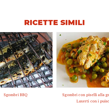
RICETTE SIMILI
Sgombri BBQ
Sgombri con piselli alla g
Laxerti con i puisc