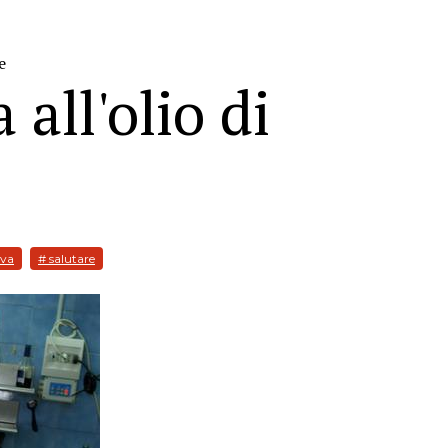
e
a all'olio di
iva
# salutare