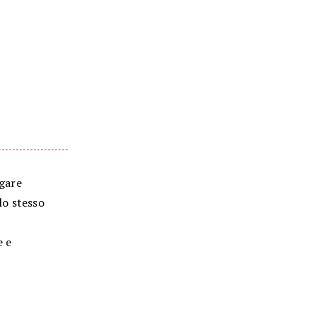
ugare
llo stesso
e e