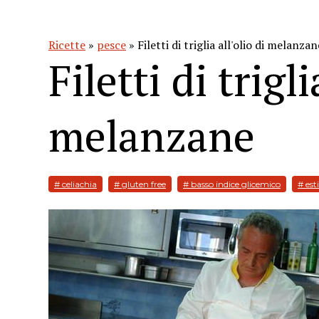
Ricette
»
pesce
» Filetti di triglia all'olio di melanzan
Filetti di trigli
melanzane
# celiachia
# gluten free
# basso indice glicemico
# est