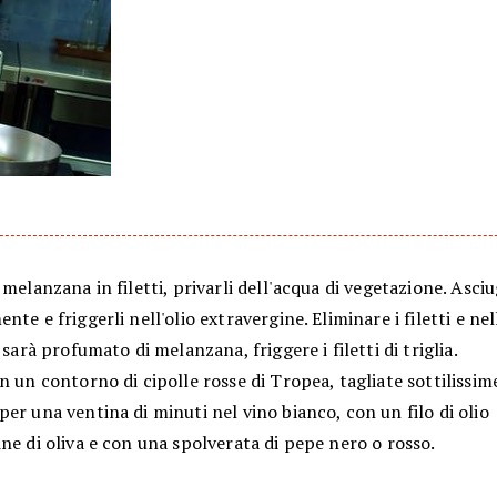
 melanzana in filetti, privarli dell'acqua di vegetazione. Asci
nte e friggerli nell'olio extravergine. Eliminare i filetti e ne
i sarà profumato di melanzana, friggere i filetti di triglia.
n un contorno di cipolle rosse di Tropea, tagliate sottilissim
er una ventina di minuti nel vino bianco, con un filo di olio
ne di oliva e con una spolverata di pepe nero o rosso.