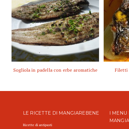
Sogliola in padella con erbe aromatiche
Filetti
LE RICETTE DI MANGIAREBENE
I MENU 
MANGI
Ricette di antipasti