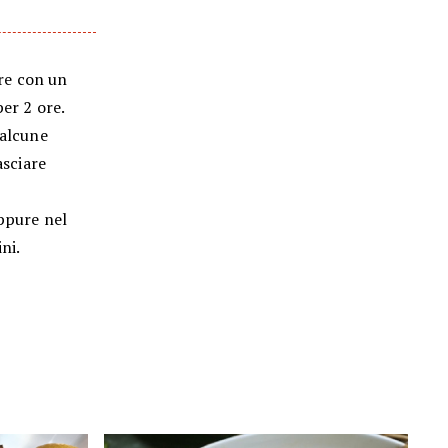
ire con un
per 2 ore.
 alcune
asciare
oppure nel
ni.