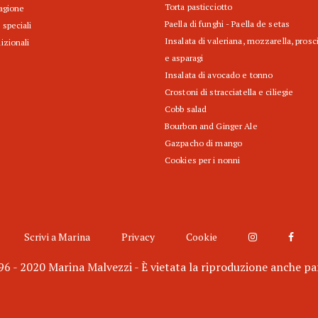
Torta pasticciotto
tagione
Paella di funghi - Paella de setas
 speciali
Insalata di valeriana, mozzarella, prosc
izionali
e asparagi
Insalata di avocado e tonno
Crostoni di stracciatella e ciliegie
Cobb salad
Bourbon and Ginger Ale
Gazpacho di mango
Cookies per i nonni
Scrivi a Marina
Privacy
Cookie
6 - 2020 Marina Malvezzi - È vietata la riproduzione anche pa