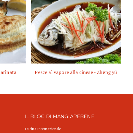
marinata
Pesce al vapore alla cinese - Zhēng yú
IL BLOG DI MANGIAREBENE
Cucina Internazionale