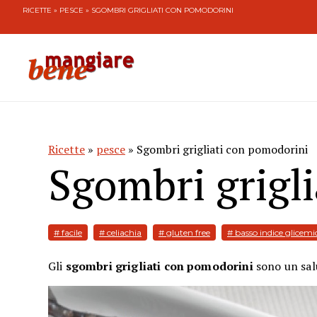
RICETTE
»
PESCE
» SGOMBRI GRIGLIATI CON POMODORINI
Ricette
»
pesce
» Sgombri grigliati con pomodorini
Sgombri grigl
# facile
# celiachia
# gluten free
# basso indice glicemi
Gli
sgombri grigliati con pomodorini
sono un sal