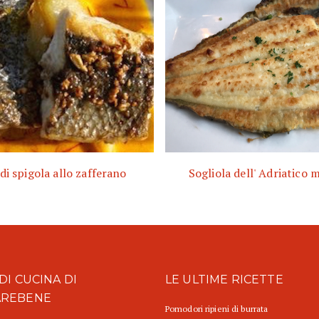
 di spigola allo zafferano
Sogliola dell' Adriatico 
DI CUCINA DI
LE ULTIME RICETTE
AREBENE
Pomodori ripieni di burrata