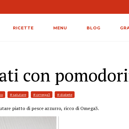
RICETTE
MENU
BLOG
GR
iati con pomodori
co
# salutare
# omega3
# diabete
utare
piatto di pesce azzurro, ricco di Omega3.