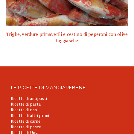
Triglie, verdure primaverili e cestino di peperoni con olive
taggiasche
LE RICETTE DI MANGIAREBENE
Ricette di antipasti
Ricette di pasta
Ricette di riso
Ricette di altri primi
Ricette di carne
Ricette di pesce
Ricette di Uova