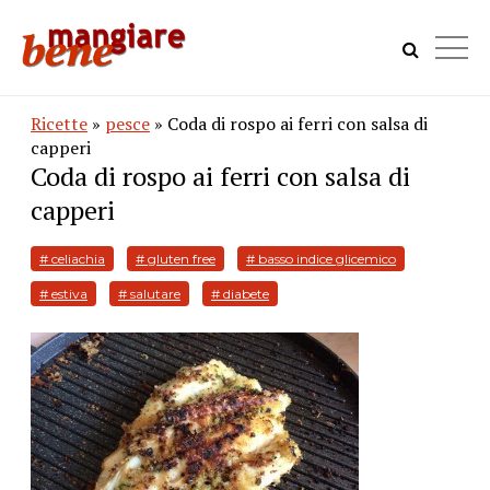
Ricette
»
pesce
» Coda di rospo ai ferri con salsa di
capperi
Coda di rospo ai ferri con salsa di
capperi
# celiachia
# gluten free
# basso indice glicemico
# estiva
# salutare
# diabete