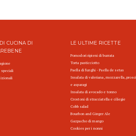
DI CUCINA DI
LE ULTIME RICETTE
AREBENE
Pomodori ripieni di burrata
Torta pasticciotto
tagione
Paella di funghi - Paella de setas
 speciali
Insalata di valeriana, mozzarella, prosc
izionali
e asparagi
Insalata di avocado e tonno
Crostoni di stracciatella e ciliegie
Cobb salad
Bourbon and Ginger Ale
Gazpacho di mango
Cookies per i nonni