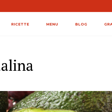
RICETTE
MENU
BLOG
GR
alina