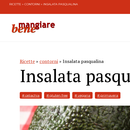
RICETTE
»
CONTORNI
» INSALATA PASQUALINA
Ricette
»
contorni
» Insalata pasqualina
Insalata pasqu
# celiachia
# gluten free
# vegana
# primavera