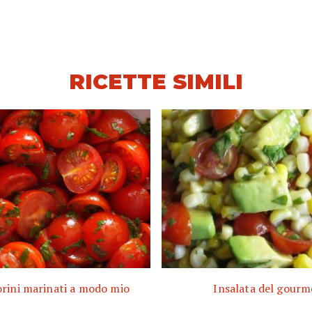
RICETTE SIMILI
ini marinati a modo mio
Insalata del gourm