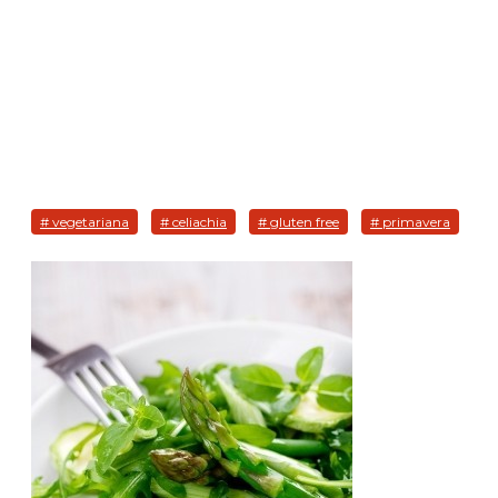
# vegetariana
# celiachia
# gluten free
# primavera