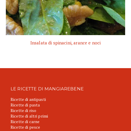
Insalata di spinacini, arance e noci
LE RICETTE DI MANGIAREBENE
Ricette di antipasti
Ricette di pasta
Ricette di riso
Ricette di altri primi
Ricette di carne
Ricette di pesce