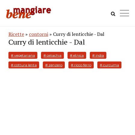
Ricette
»
contorni
» Curry di lenticchie - Dal
Curry di lenticchie - Dal
# vegetariana
# celiachia
# etnica
# india
# cottura lenta
# zenzero
# ricco ferro
# curcuma