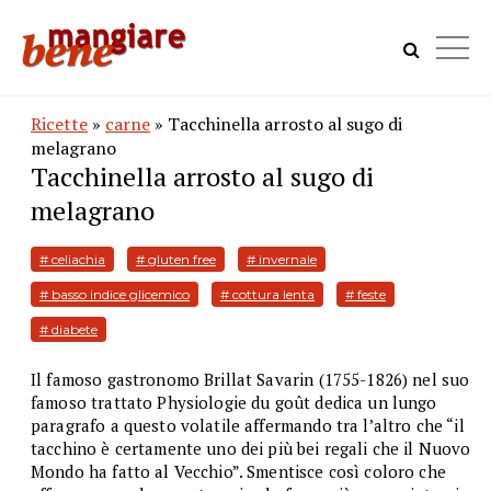
Ricette
»
carne
» Tacchinella arrosto al sugo di
melagrano
Tacchinella arrosto al sugo di
melagrano
# celiachia
# gluten free
# invernale
# basso indice glicemico
# cottura lenta
# feste
# diabete
Il famoso gastronomo Brillat Savarin (1755-1826) nel suo
famoso trattato Physiologie du goût dedica un lungo
paragrafo a questo volatile affermando tra l’altro che “il
tacchino è certamente uno dei più bei regali che il Nuovo
Mondo ha fatto al Vecchio”. Smentisce così coloro che