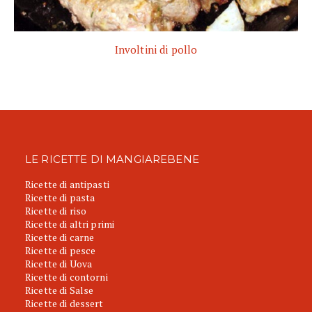
Involtini di pollo
LE RICETTE DI MANGIAREBENE
Ricette di antipasti
Ricette di pasta
Ricette di riso
Ricette di altri primi
Ricette di carne
Ricette di pesce
Ricette di Uova
Ricette di contorni
Ricette di Salse
Ricette di dessert