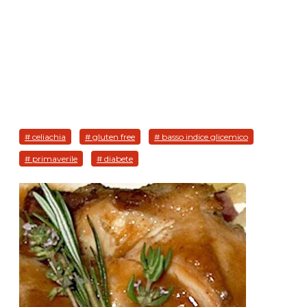
# celiachia
# gluten free
# basso indice glicemico
# primaverile
# diabete