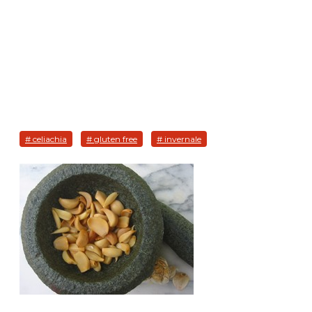
# celiachia
# gluten free
# invernale