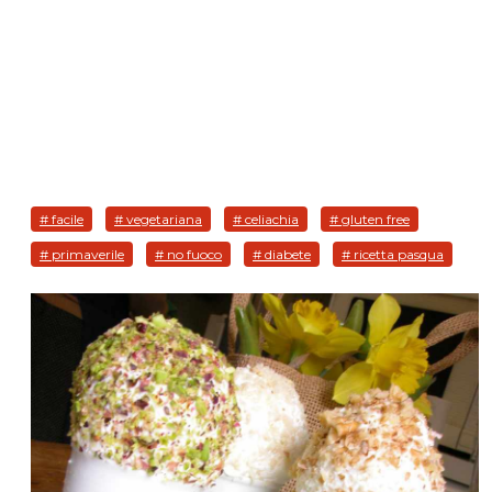
# facile
# vegetariana
# celiachia
# gluten free
# primaverile
# no fuoco
# diabete
# ricetta pasqua