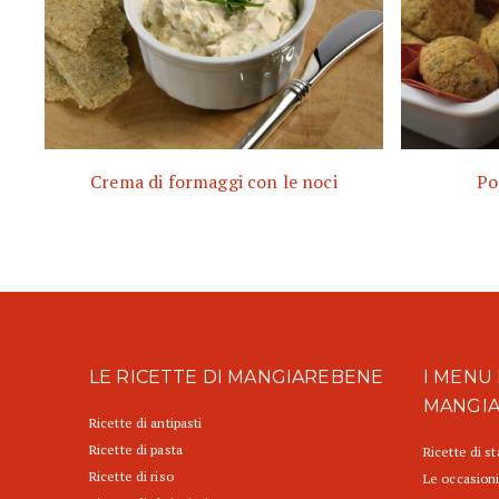
Crema di formaggi con le noci
Po
LE RICETTE DI MANGIAREBENE
I MENU 
MANGI
Ricette di antipasti
Ricette di pasta
Ricette di s
Ricette di riso
Le occasioni