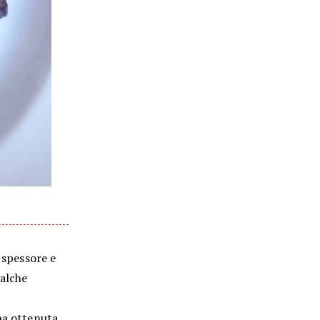
 spessore e
ualche
na ottenuta