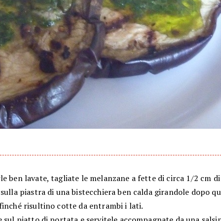
e ben lavate, tagliate le melanzane a fette di circa 1/2 cm di
sulla piastra di una bistecchiera ben calda girandole dopo q
inché risultino cotte da entrambi i lati.
 sul piatto di portata e servitele accompagnate da una salsi