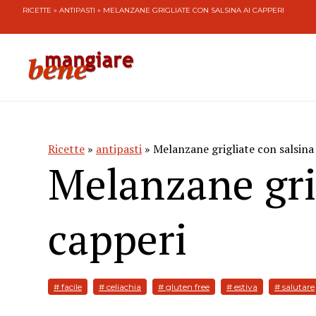
RICETTE
»
ANTIPASTI
» MELANZANE GRIGLIATE CON SALSINA AI CAPPERI
Ricette
»
antipasti
» Melanzane grigliate con salsina 
Melanzane grig
capperi
# facile
# celiachia
# gluten free
# estiva
# salutare