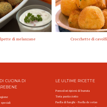
lpette di melanzane
Crocchette di cavolf
DI CUCINA DI
LE ULTIME RICETTE
AREBENE
Pomodori ripieni di burrata
Torta pasticciotto
tagione
Paella di funghi - Paella de setas
 speciali