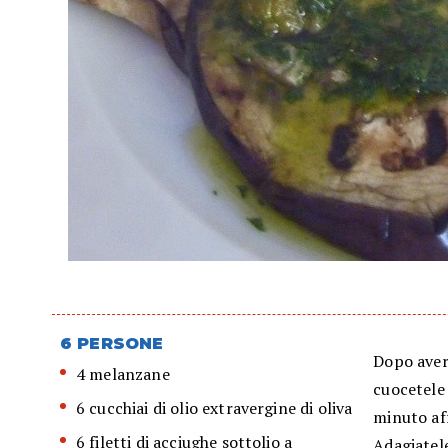
6 PERSONE
Dopo averl
4 melanzane
cuocetele 
6 cucchiai di olio extravergine di oliva
minuto aff
6 filetti di acciughe sottolio a
Adagiatele