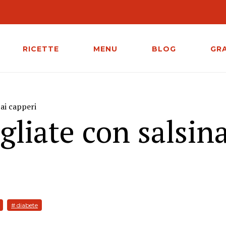
RICETTE
MENU
BLOG
GR
ai capperi
liate con salsina
# diabete