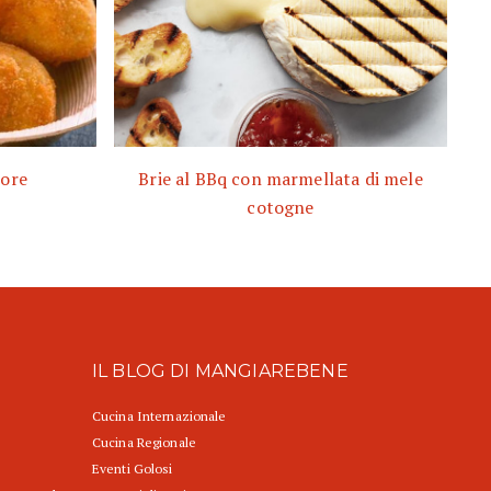
iore
Brie al BBq con marmellata di mele
cotogne
IL BLOG DI MANGIAREBENE
Cucina Internazionale
Cucina Regionale
Eventi Golosi