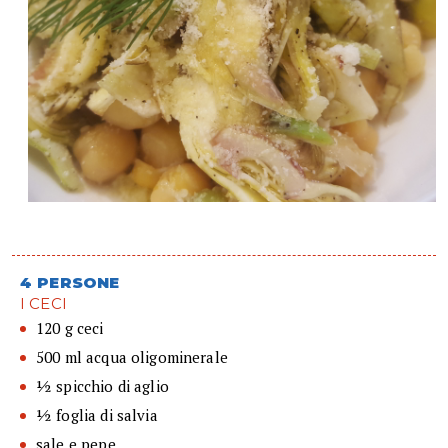
4 PERSONE
I CECI
120 g ceci
500 ml acqua oligominerale
½ spicchio di aglio
½ foglia di salvia
sale e pepe