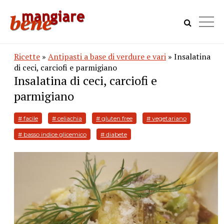
Ricette
»
Antipasti a base di verdure e vari
» Insalatina
di ceci, carciofi e parmigiano
Insalatina di ceci, carciofi e
parmigiano
# facile
# celiachia
# gluten free
# vegetariano
# basso indice glicemico
# diabete