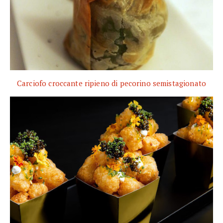
Carciofo croccante ripieno di pecorino semistagionato