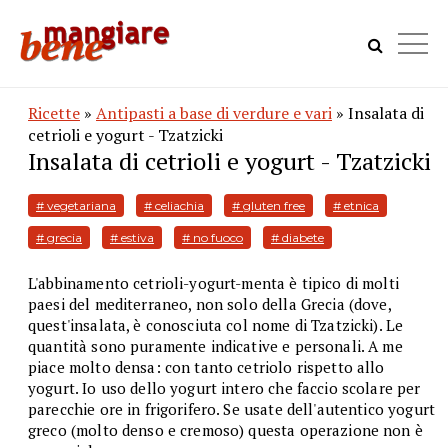
Ricette
»
Antipasti a base di verdure e vari
» Insalata di
cetrioli e yogurt - Tzatzicki
Insalata di cetrioli e yogurt - Tzatzicki
# vegetariana
# celiachia
# gluten free
# etnica
# grecia
# estiva
# no fuoco
# diabete
L'abbinamento cetrioli-yogurt-menta è tipico di molti
paesi del mediterraneo, non solo della Grecia (dove,
quest'insalata, è conosciuta col nome di Tzatzicki). Le
quantità sono puramente indicative e personali. A me
piace molto densa: con tanto cetriolo rispetto allo
yogurt. Io uso dello yogurt intero che faccio scolare per
parecchie ore in frigorifero. Se usate dell'autentico yogurt
greco (molto denso e cremoso) questa operazione non è