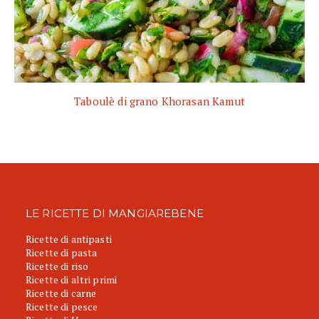
Taboulè di grano Khorasan Kamut
LE RICETTE DI MANGIAREBENE
Ricette di antipasti
Ricette di pasta
Ricette di riso
Ricette di altri primi
Ricette di carne
Ricette di pesce