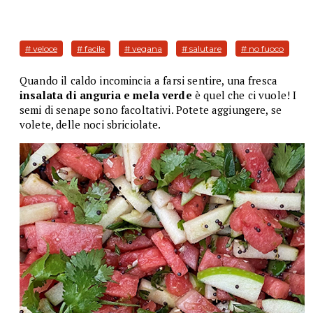
# veloce
# facile
# vegana
# salutare
# no fuoco
Quando il caldo incomincia a farsi sentire, una fresca
insalata di anguria e mela verde
è quel che ci vuole! I
semi di senape sono facoltativi. Potete aggiungere, se
volete, delle noci sbriciolate.