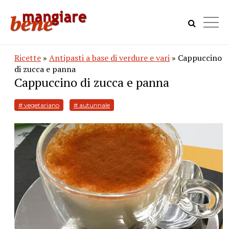
Ricette
»
Antipasti a base di verdure e vari
» Cappuccino
di zucca e panna
Cappuccino di zucca e panna
# vegetariano
# autunnale