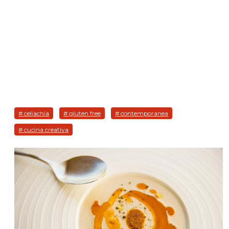
# celiachia
# gluten free
# contemporanea
# cucina creativa