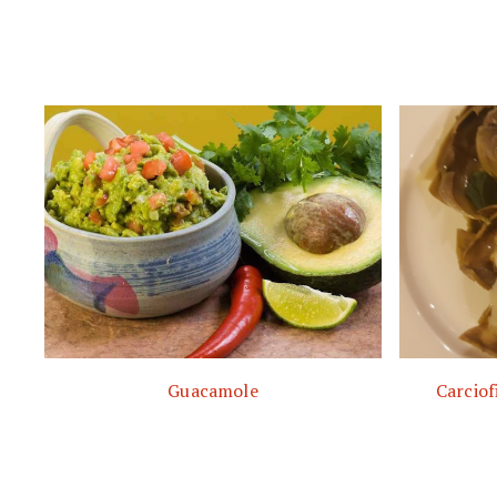
Guacamole
Carciof