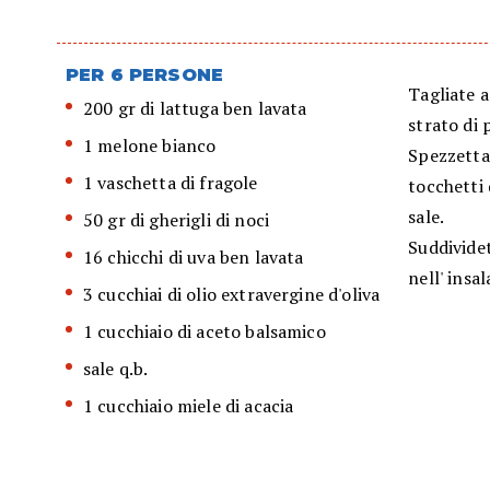
PER 6 PERSONE
Tagliate a
200 gr di lattuga ben lavata
strato di 
1 melone bianco
Spezzettat
1 vaschetta di fragole
tocchetti 
sale.
50 gr di gherigli di noci
Suddivide
16 chicchi di uva ben lavata
nell' insal
3 cucchiai di olio extravergine d'oliva
1 cucchiaio di aceto balsamico
sale q.b.
1 cucchiaio miele di acacia