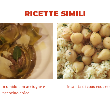
RICETTE SIMILI
i in umido con acciughe e
Insalata di cous cous con
pecorino dolce