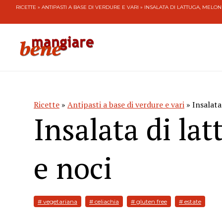
RICETTE
»
ANTIPASTI A BASE DI VERDURE E VARI
» INSALATA DI LATTUGA, MELON
Ricette
»
Antipasti a base di verdure e vari
» Insalata
Insalata di la
e noci
# vegetariana
# celiachia
# gluten free
# estate