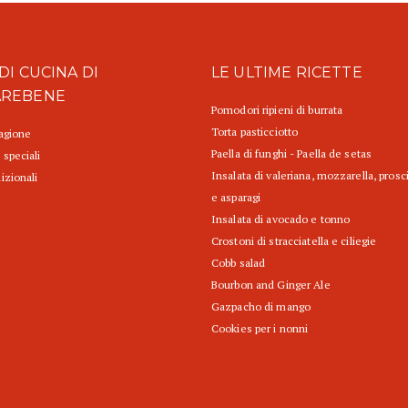
DI CUCINA DI
LE ULTIME RICETTE
AREBENE
Pomodori ripieni di burrata
Torta pasticciotto
tagione
Paella di funghi - Paella de setas
 speciali
Insalata di valeriana, mozzarella, prosc
izionali
e asparagi
Insalata di avocado e tonno
Crostoni di stracciatella e ciliegie
Cobb salad
Bourbon and Ginger Ale
Gazpacho di mango
Cookies per i nonni