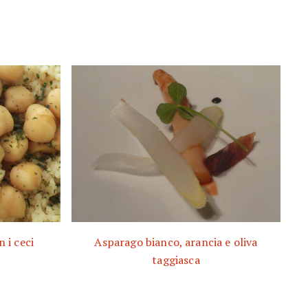
 i ceci
Asparago bianco, arancia e oliva
taggiasca