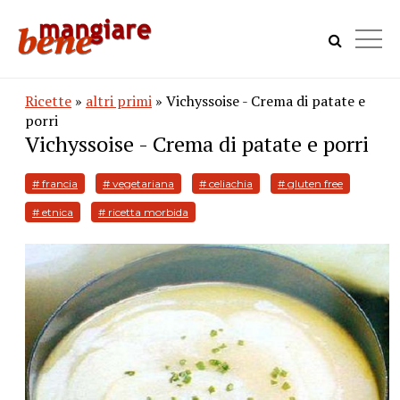
Ricette
»
altri primi
» Vichyssoise - Crema di patate e
porri
Vichyssoise - Crema di patate e porri
# francia
# vegetariana
# celiachia
# gluten free
# etnica
# ricetta morbida