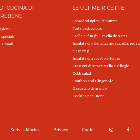
DI CUCINA DI
LE ULTIME RICETTE
AREBENE
Pomodori ripieni di burrata
Torta pasticciotto
tagione
Paella di funghi - Paella de setas
 speciali
Insalata di valeriana, mozzarella, prosc
izionali
e asparagi
Insalata di avocado e tonno
Crostoni di stracciatella e ciliegie
Cobb salad
Bourbon and Ginger Ale
Gazpacho di mango
Cookies per i nonni
Scrivi a Marina
Privacy
Cookie