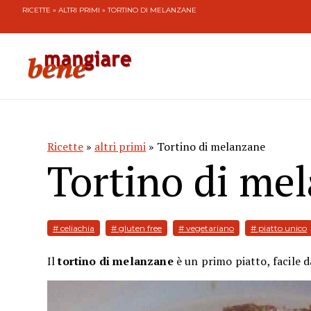
RICETTE
»
ALTRI PRIMI
» TORTINO DI MELANZANE
Ricette
»
altri primi
» Tortino di melanzane
Tortino di me
# celiachia
# gluten free
# vegetariano
# piatto unico
Il
tortino di melanzane
è un primo piatto, facile 