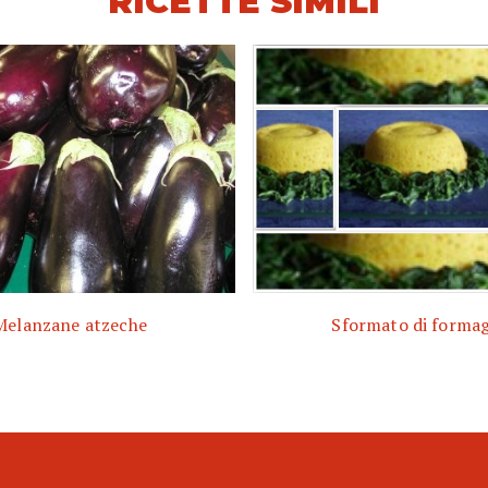
RICETTE SIMILI
Melanzane atzeche
Sformato di formag