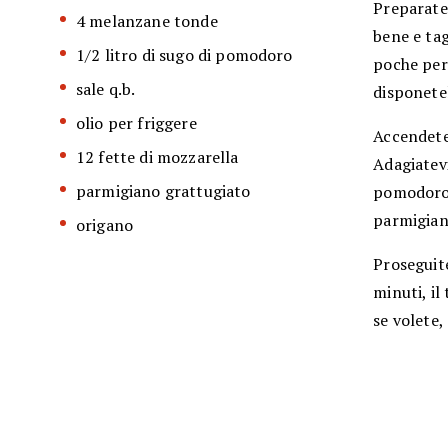
Preparate
4 melanzane tonde
bene e tag
1/2 litro di sugo di pomodoro
poche per
sale q.b.
disponete
olio per friggere
Accendete 
12 fette di mozzarella
Adagiatevi
parmigiano grattugiato
pomodoro,
parmigiano
origano
Proseguit
minuti, il
se volete,