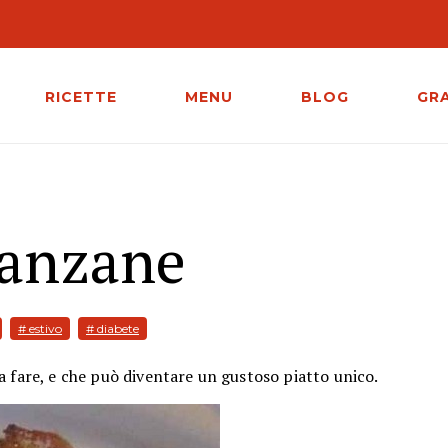
RICETTE
MENU
BLOG
GR
lanzane
# estivo
# diabete
da fare, e che può diventare un gustoso piatto unico.