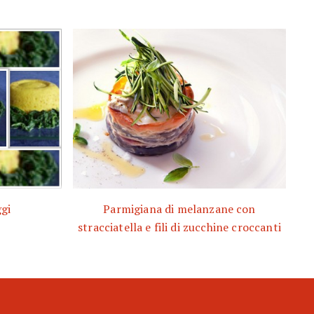
gi
Parmigiana di melanzane con
stracciatella e fili di zucchine croccanti