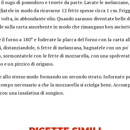
 il sugo di pomodoro e tenete da parte. Lavate le melanzane,
liatele in modo da ricavarne 12 fette spesse circa 1 cm. Frigg
 volta, in abbondante olio. Quando saranno diventate belle d
le sulla carta assorbente in modo che rimangano ben asciutte
il forno a 180° e foderate la placca del forno con la carta al
, distanziandole, 6 fette di melanzana, bagnatele con un po' 
 sormontatele con le fette di mozzarella, con una spolverat
 e un pizzico di origano.
e allo stesso modo formando un secondo strato. Infornate pe
 tempo necessario a che la mozzarella si sciolga bene. Accom
 con una insalatina di songino.