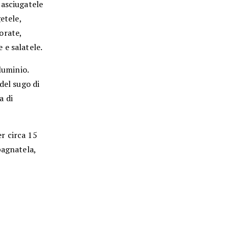
 asciugatele
etele,
orate,
 e salatele.
luminio.
del sugo di
a di
r circa 15
pagnatela,