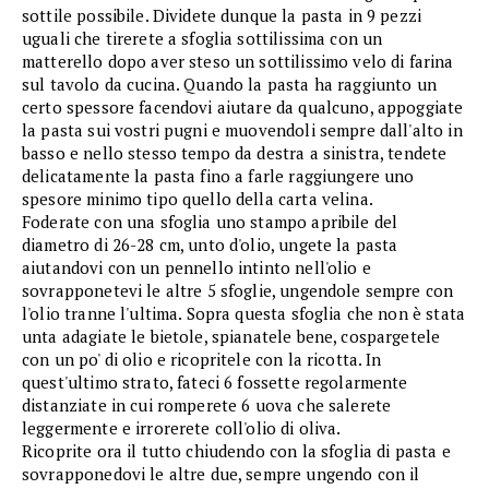
sottile possibile. Dividete dunque la pasta in 9 pezzi
uguali che tirerete a sfoglia sottilissima con un
matterello dopo aver steso un sottilissimo velo di farina
sul tavolo da cucina. Quando la pasta ha raggiunto un
certo spessore facendovi aiutare da qualcuno, appoggiate
la pasta sui vostri pugni e muovendoli sempre dall'alto in
basso e nello stesso tempo da destra a sinistra, tendete
delicatamente la pasta fino a farle raggiungere uno
spesore minimo tipo quello della carta velina.
Foderate con una sfoglia uno stampo apribile del
diametro di 26-28 cm, unto d'olio, ungete la pasta
aiutandovi con un pennello intinto nell'olio e
sovrapponetevi le altre 5 sfoglie, ungendole sempre con
l'olio tranne l'ultima. Sopra questa sfoglia che non è stata
unta adagiate le bietole, spianatele bene, cospargetele
con un po' di olio e ricopritele con la ricotta. In
quest'ultimo strato, fateci 6 fossette regolarmente
distanziate in cui romperete 6 uova che salerete
leggermente e irrorerete coll'olio di oliva.
Ricoprite ora il tutto chiudendo con la sfoglia di pasta e
sovrapponedovi le altre due, sempre ungendo con il