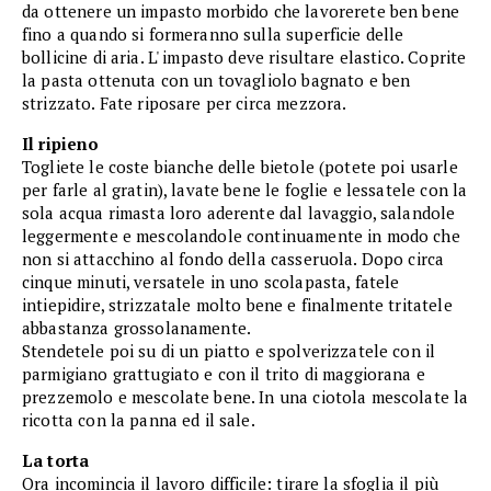
da ottenere un impasto morbido che lavorerete ben bene
fino a quando si formeranno sulla superficie delle
bollicine di aria. L' impasto deve risultare elastico. Coprite
la pasta ottenuta con un tovagliolo bagnato e ben
strizzato. Fate riposare per circa mezzora.
Il ripieno
Togliete le coste bianche delle bietole (potete poi usarle
per farle al gratin), lavate bene le foglie e lessatele con la
sola acqua rimasta loro aderente dal lavaggio, salandole
leggermente e mescolandole continuamente in modo che
non si attacchino al fondo della casseruola. Dopo circa
cinque minuti, versatele in uno scolapasta, fatele
intiepidire, strizzatale molto bene e finalmente tritatele
abbastanza grossolanamente.
Stendetele poi su di un piatto e spolverizzatele con il
parmigiano grattugiato e con il trito di maggiorana e
prezzemolo e mescolate bene. In una ciotola mescolate la
ricotta con la panna ed il sale.
La torta
Ora incomincia il lavoro difficile: tirare la sfoglia il più