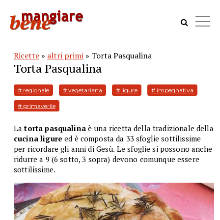
Ricette
»
altri primi
» Torta Pasqualina
Torta Pasqualina
# regionale
# vegetariana
# ligure
# impegnativa
# primaverile
La
torta pasqualina
è una ricetta della tradizionale della
cucina ligure
ed è composta da 33 sfoglie sottilissime
per ricordare gli anni di Gesù. Le sfoglie si possono anche
ridurre a 9 (6 sotto, 3 sopra) devono comunque essere
sottilissime.