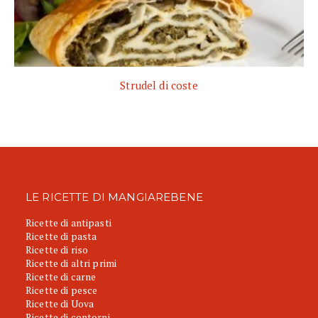
Strudel di coste
LE RICETTE DI MANGIAREBENE
Ricette di antipasti
Ricette di pasta
Ricette di riso
Ricette di altri primi
Ricette di carne
Ricette di pesce
Ricette di Uova
Ricette di contorni