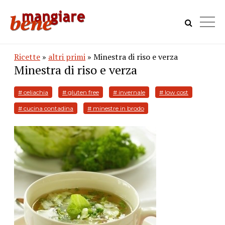
Ricette
»
altri primi
» Minestra di riso e verza
Minestra di riso e verza
# celiachia
# gluten free
# invernale
# low cost
# cucina contadina
# minestre in brodo