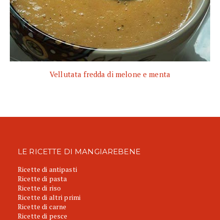
Vellutata fredda di melone e menta
LE RICETTE DI MANGIAREBENE
Ricette di antipasti
Ricette di pasta
Ricette di riso
Ricette di altri primi
Ricette di carne
Ricette di pesce