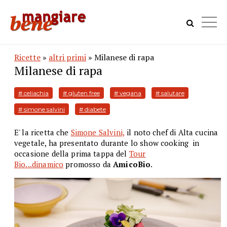
Ricette
»
altri primi
» Milanese di rapa
Milanese di rapa
# celiachia
# gluten free
# vegana
# salutare
# simone salvini
# diabete
E' la ricetta che
Simone Salvini,
il noto chef di Alta cucina
vegetale, ha presentato durante lo show cooking in
occasione della prima tappa del
Tour
Bio...dinamico
promosso da
AmicoBio
.