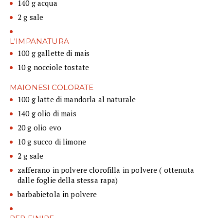
140 g acqua
2 g sale
L'IMPANATURA
100 g gallette di mais
10 g nocciole tostate
MAIONESI COLORATE
100 g latte di mandorla al naturale
140 g olio di mais
20 g olio evo
10 g succo di limone
2 g sale
zafferano in polvere clorofilla in polvere ( ottenuta
dalle foglie della stessa rapa)
barbabietola in polvere