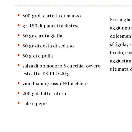
300 gr di cartella di manzo
Si sciogli
gr. 150 di pancetta distesa
aggiungono
50 gr carota gialla
dolcemente
sfrigola; 
50 gr di costa di sedano
brodo, e s
50 g di cipolla
aggiustand
salsa di pomodoro 5 cucchiai ovvero
ultimata d
estratto TRIPLO 20 g
vino bianco/​rosso 1⁄2 bicchiere
200 g di latte intero
sale e pepe