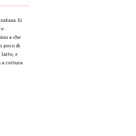
zzaluna. Si
re
sino a che
un poco di
 latte, e
a a cottura