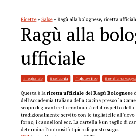
Ricette
»
Salse
» Ragù alla bolognese, ricetta ufficial
Ragù alla bolo
ufficiale
# regionale
# celiachia
# gluten free
# emilia romagn
Questa è la
ricetta ufficiale
del
Ragù Bolognes
e 
dell'Accademia Italiana della Cucina presso la Came
scopo di garantire la continuità ed il rispetto del
tradizionalmente servito con le tagliatelle all'uovo 
forno, i cannelloni ecc. La cartella è un taglio di c
determina l’untuosità tipica di questo sugo.