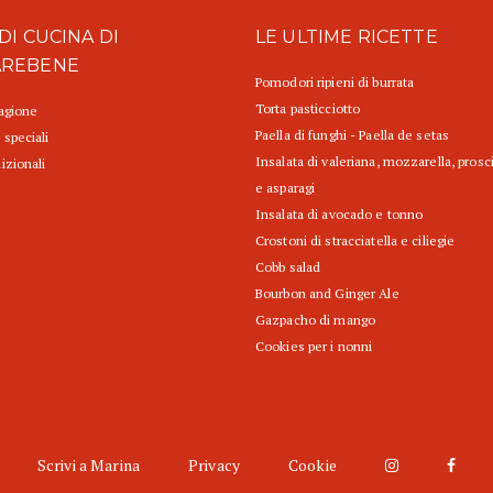
DI CUCINA DI
LE ULTIME RICETTE
AREBENE
Pomodori ripieni di burrata
Torta pasticciotto
tagione
Paella di funghi - Paella de setas
 speciali
Insalata di valeriana, mozzarella, prosc
izionali
e asparagi
Insalata di avocado e tonno
Crostoni di stracciatella e ciliegie
Cobb salad
Bourbon and Ginger Ale
Gazpacho di mango
Cookies per i nonni
Scrivi a Marina
Privacy
Cookie