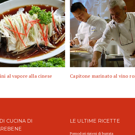
ni al vapore alla cinese
Capitone marinato al vino ro
DI CUCINA DI
LE ULTIME RICETTE
AREBENE
Pomodori ripieni di burrata