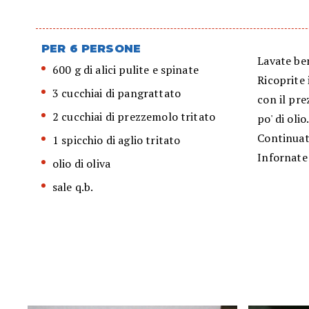
PER 6 PERSONE
Lavate ben
600 g di alici pulite e spinate
Ricoprite 
3 cucchiai di pangrattato
con il pre
2 cucchiai di prezzemolo tritato
po' di olio
Continuate
1 spicchio di aglio tritato
Infornate 
olio di oliva
sale q.b.