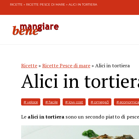
RICETTE
»
RICETTE PESCE DI MARE
» ALICI IN TORTIERA
Ricette
»
Ricette Pesce di mare
» Alici in tortiera
Alici in tortie
# veloce
# facile
# low cost
# omega3
# economic
Le
alici in tortiera
sono un secondo piatto di pesce 