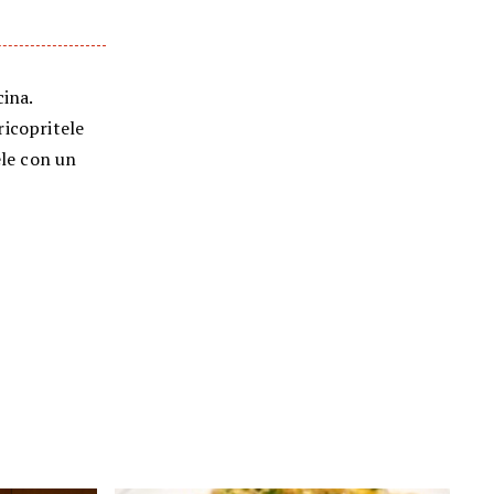
cina.
 ricopritele
ele con un