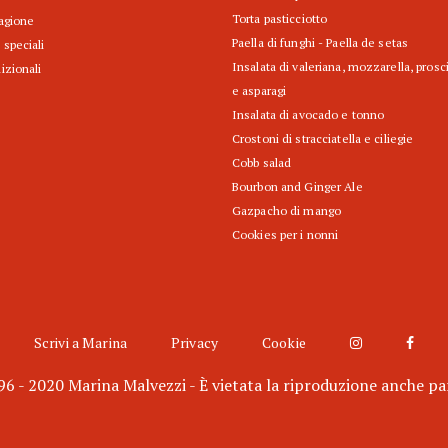
Torta pasticciotto
tagione
Paella di funghi - Paella de setas
 speciali
Insalata di valeriana, mozzarella, prosc
izionali
e asparagi
Insalata di avocado e tonno
Crostoni di stracciatella e ciliegie
Cobb salad
Bourbon and Ginger Ale
Gazpacho di mango
Cookies per i nonni
Scrivi a Marina
Privacy
Cookie
6 - 2020 Marina Malvezzi - È vietata la riproduzione anche pa