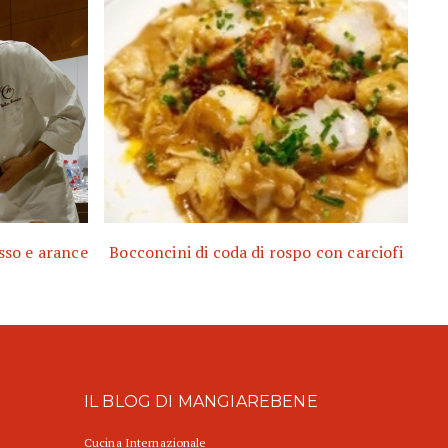
sso e arance
Bocconcini di coda di rospo con carciofi
IL BLOG DI MANGIAREBENE
Cucina Internazionale