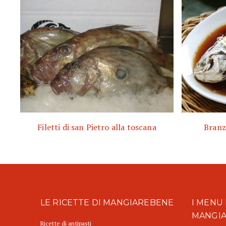
Filetti di san Pietro alla toscana
Branzi
LE RICETTE DI MANGIAREBENE
I MENU 
MANGI
Ricette di antipasti