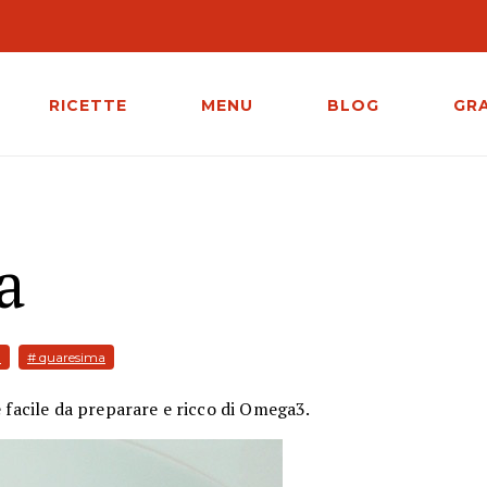
RICETTE
MENU
BLOG
GR
ra
a
# quaresima
facile da preparare e ricco di Omega3.