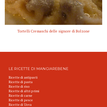
Tortelli Cremaschi delle signore di Bolzone
LE RICETTE DI MANGIAREBENE
Ricette di antipasti
Ricette di pasta
Ricette di riso
Ricette di altri primi
Ricette di carne
Ricette di pesce
Ricette di Uova