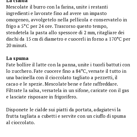
La cialda
Mescolate il burro con la farina, unite i restanti
ingredienti e lavorate fino ad avere un impasto
omogeneo, avvolgetelo nella pellicola e conservatelo in
frigo a 5°C per 24 ore. Trascorso questo tempo,
stendetela la pasta allo spessore di 2 mm, ritagliare dei
dischi da 15 cm di diametro e cuocerli in forno a 170°C per
20 minuti.
La spuma
Fate bollire il latte con la panna, unite i tuorli battuti con
lo zucchero. Fate cuocere fino a 84°C, versate il tutto in
una bacinella con il cioccolato tagliato a pezzetti, il
cacao e le spezie. Mescolate bene e fate raffreddare.
Filtrate la salsa, versatela in un sifone, caricate con il gas
e lasciate risposare in frigorifero.
Disponete le cialde sui piatti da portata, adagiatevi la
frutta tagliata a cubetti e servite con un ciuffo di spuma
al cioccolato.