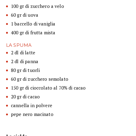
100 gr di zucchero a velo
60 gr di uova
1 baccello di vaniglia
400 gr di frutta mista
LA SPUMA
2 dl di latte
2 dl di panna
80 gr di tuorli
60 gr di zucchero semolato
150 gr di cioccolato al 70% di cacao
20 gr di cacao
cannella in polvere
pepe nero macinato