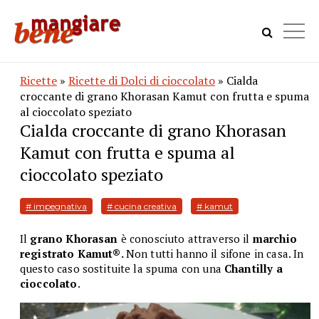
Ricette
»
Ricette di Dolci di cioccolato
» Cialda
croccante di grano Khorasan Kamut con frutta e spuma
al cioccolato speziato
Cialda croccante di grano Khorasan
Kamut con frutta e spuma al
cioccolato speziato
# impegnativa
# cucina creativa
# kamut
Il
grano Khorasan
è conosciuto attraverso il
marchio
registrato
Kamut®.
Non tutti hanno il sifone in casa. In
questo caso sostituite la spuma con una
Chantilly a
cioccolato
.