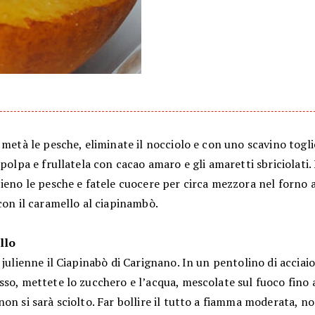
 metà le pesche, eliminate il nocciolo e con uno scavino togl
 polpa e frullatela con cacao amaro e gli amaretti sbriciolati.
ieno le pesche e fatele cuocere per circa mezzora nel forno a
con il caramello al ciapinambò.
llo
 julienne il Ciapinabò di Carignano. In un pentolino di acciaio
so, mettete lo zucchero e l’acqua, mescolate sul fuoco fino 
on si sarà sciolto. Far bollire il tutto a fiamma moderata, 