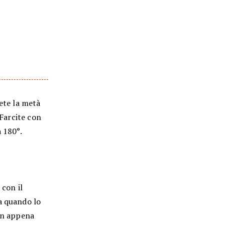
iete la metà
 Farcite con
 180°.
 con il
a quando lo
non appena