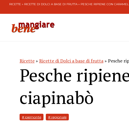
RICETTE
»
RICETTE DI DOLCI A BASE DI FRUTTA
» PESCHE RIPIENE CON CARAMEL
Ricette
»
Ricette di Dolci a base di frutta
» Pesche ri
Pesche ripiene
ciapinabò
# piemonte
# regionale