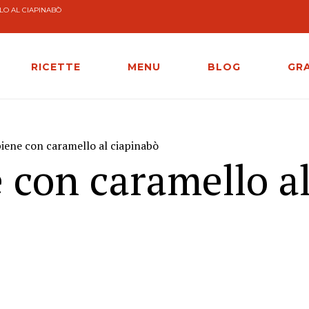
LO AL CIAPINABÒ
RICETTE
MENU
BLOG
GR
piene con caramello al ciapinabò
 con caramello a