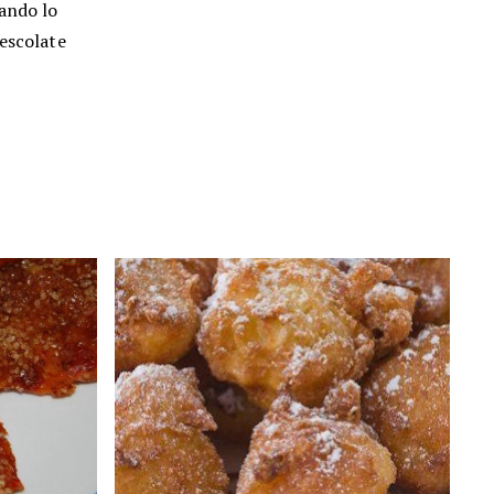
uando lo
mescolate