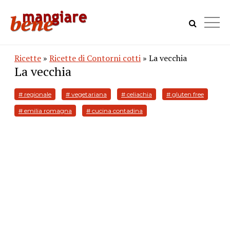
Ricette
»
Ricette di Contorni cotti
» La vecchia
La vecchia
# regionale
# vegetariana
# celiachia
# gluten free
# emilia romagna
# cucina contadina