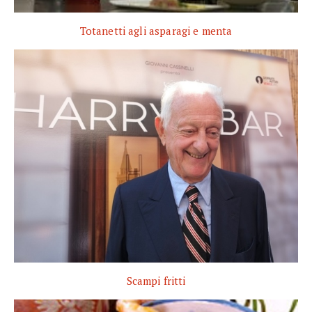
Totanetti agli asparagi e menta
Scampi fritti