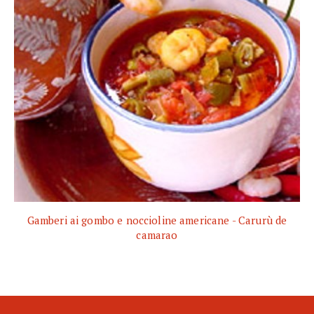
Gamberi ai gombo e noccioline americane - Carurù de
camarao