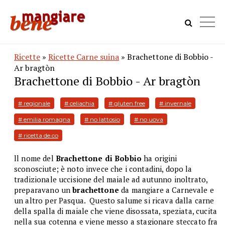
Ricette
»
Ricette Carne suina
» Brachettone di Bobbio -
Ar bragtòn
Brachettone di Bobbio - Ar bragtòn
# regionale
# celiachia
# gluten free
# invernale
# emilia romagna
# no lattosio
# no uova
# ricetta de.co
ll nome del
Brachettone di Bobbio
ha origini
sconosciute; è noto invece che i contadini, dopo la
tradizionale uccisione del maiale ad autunno inoltrato,
preparavano un
brachettone
da mangiare a Carnevale e
un altro per Pasqua. Questo salume si ricava dalla carne
della spalla di maiale che viene disossata, speziata, cucita
nella sua cotenna e viene messo a stagionare steccato fra