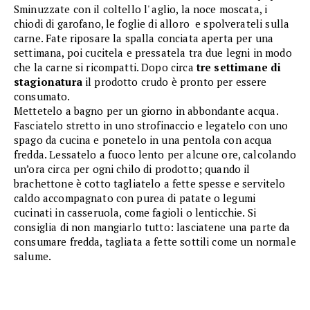
Sminuzzate con il coltello l' aglio, la noce moscata, i
chiodi di garofano, le foglie di alloro e spolverateli sulla
carne. Fate riposare la spalla conciata aperta per una
settimana, poi cucitela e pressatela tra due legni in modo
che la carne si ricompatti. Dopo circa
tre settimane di
stagionatura
il prodotto crudo è pronto per essere
consumato.
Mettetelo a bagno per un giorno in abbondante acqua.
Fasciatelo stretto in uno strofinaccio e legatelo con uno
spago da cucina e ponetelo in una pentola con acqua
fredda. Lessatelo a fuoco lento per alcune ore, calcolando
un’ora circa per ogni chilo di prodotto; quando il
brachettone è cotto tagliatelo a fette spesse e servitelo
caldo accompagnato con purea di patate o legumi
cucinati in casseruola, come fagioli o lenticchie. Si
consiglia di non mangiarlo tutto: lasciatene una parte da
consumare fredda, tagliata a fette sottili come un normale
salume.