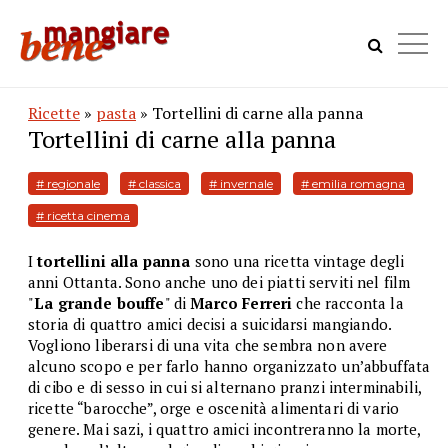
Ricette
»
pasta
» Tortellini di carne alla panna
Tortellini di carne alla panna
# regionale
# classica
# invernale
# emilia romagna
# ricetta cinema
I
tortellini alla panna
sono una ricetta vintage degli
anni Ottanta. Sono anche uno dei piatti serviti nel film
"
La grande bouffe
" di
Marco Ferreri
che racconta la
storia di quattro amici decisi a suicidarsi mangiando.
Vogliono liberarsi di una vita che sembra non avere
alcuno scopo e per farlo hanno organizzato un’abbuffata
di cibo e di sesso in cui si alternano pranzi interminabili,
ricette “barocche”, orge e oscenità alimentari di vario
genere. Mai sazi, i quattro amici incontreranno la morte,