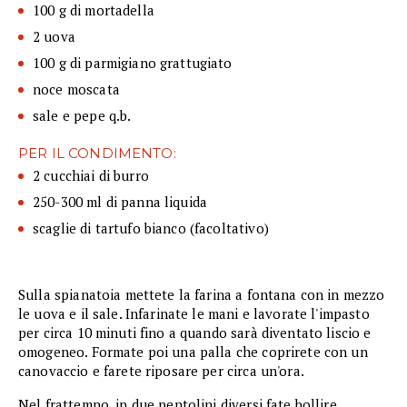
100 g di mortadella
2 uova
100 g di parmigiano grattugiato
noce moscata
sale e pepe q.b.
PER IL CONDIMENTO:
2 cucchiai di burro
250-300 ml di panna liquida
scaglie di tartufo bianco (facoltativo)
Sulla spianatoia mettete la farina a fontana con in mezzo
le uova e il sale. Infarinate le mani e lavorate l'impasto
per circa 10 minuti fino a quando sarà diventato liscio e
omogeneo. Formate poi una palla che coprirete con un
canovaccio e farete riposare per circa un'ora.
Nel frattempo, in due pentolini diversi fate bollire,