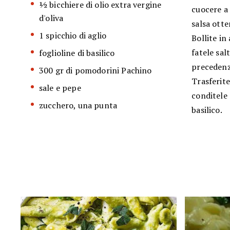
½ bicchiere di olio extra vergine
cuocere a 
d'oliva
salsa otte
1 spicchio di aglio
Bollite in
fatele sal
foglioline di basilico
precedenz
300 gr di pomodorini Pachino
Trasferite
sale e pepe
conditele 
zucchero, una punta
basilico.