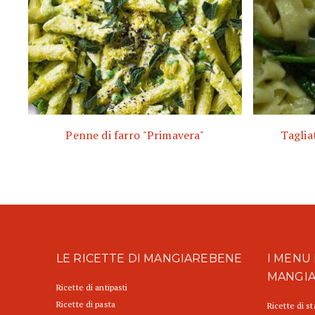
Penne di farro "Primavera"
Tagliat
LE RICETTE DI MANGIAREBENE
I MENU 
MANGI
Ricette di antipasti
Ricette di pasta
Ricette di s