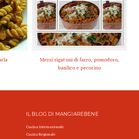
arla
Mezzi rigatoni di farro, pomodoro,
basilico e pecorino
IL BLOG DI MANGIAREBENE
Cucina Internazionale
Cucina Regionale