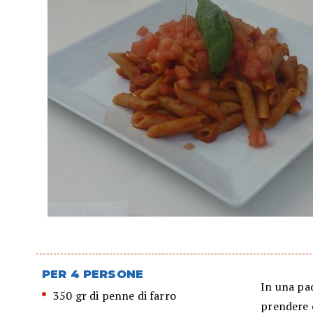
PER 4 PERSONE
In una pad
350 gr di penne di farro
prendere c