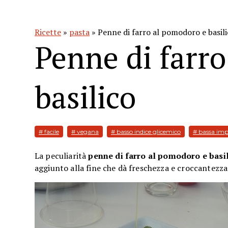
Ricette
»
pasta
» Penne di farro al pomodoro e basil
Penne di farr
basilico
# facile
# vegana
# basso indice glicemico
# bassa imp
La peculiarità
penne di farro al pomodoro e basi
aggiunto alla fine che dà freschezza e croccantezza