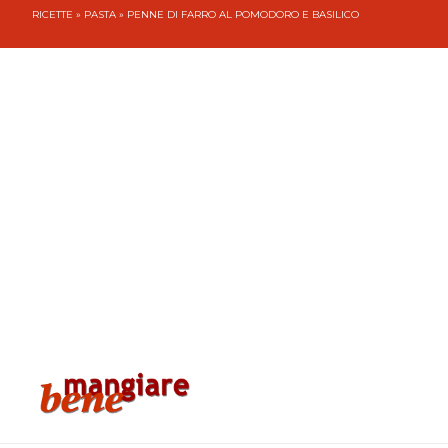
RICETTE
»
PASTA
» PENNE DI FARRO AL POMODORO E BASILICO