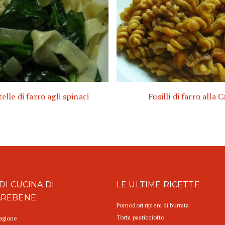
elle di farro agli spinaci
Fusilli di farro alla C
DI CUCINA DI
LE ULTIME RICETTE
AREBENE
Pomodori ripieni di burrata
Torta pasticciotto
tagione