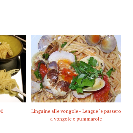
00
Linguine alle vongole - Lengue ‘e passero
a vongole e pummarole