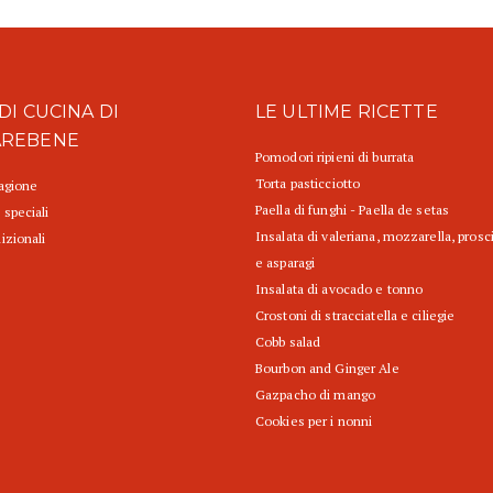
DI CUCINA DI
LE ULTIME RICETTE
AREBENE
Pomodori ripieni di burrata
Torta pasticciotto
tagione
Paella di funghi - Paella de setas
 speciali
Insalata di valeriana, mozzarella, prosc
izionali
e asparagi
Insalata di avocado e tonno
Crostoni di stracciatella e ciliegie
Cobb salad
Bourbon and Ginger Ale
Gazpacho di mango
Cookies per i nonni