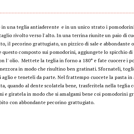
in una teglia antiaderente e in un unico strato i pomodorini
taglio rivolto verso l'alto. In una terrina riunite un paio di cu
o, il pecorino grattugiato, un pizzico di sale e abbondante o
e questo composto sui pomodorini, aggiungete lo spicchio di 
on l' olio. Mettete la teglia in forno a 180° e fate cuocere i 
mezzora in modo che risultino ben gratinati. Sfornateli, togli
i aglio e teneteli da parte. Nel frattempo cuocete la pasta i
ta, quando al dente scolatela bene, trasferitela nella teglia c
i e giratela in modo che si amalgami bene coi pomodorini gra
ubito con abbondante pecorino grattugiato.