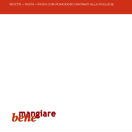
RICETTE
»
PASTA
» PASTA CON POMODORI GRATINATI ALLA PUGLIESE