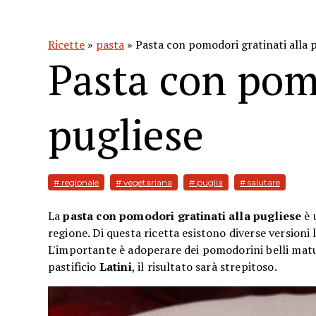
Ricette
»
pasta
» Pasta con pomodori gratinati alla 
Pasta con pomo
pugliese
# regionale
# vegetariana
# puglia
# salutare
La
pasta con pomodori gratinati alla pugliese
è 
regione. Di questa ricetta esistono diverse versioni 
L'importante è adoperare dei pomodorini belli matur
pastificio
Latini
, il risultato sarà strepitoso.