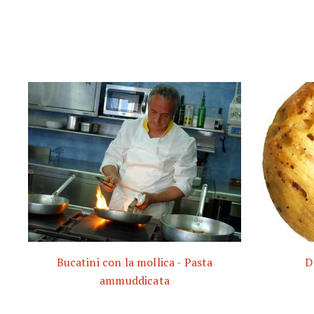
Bucatini con la mollica - Pasta
D
ammuddicata