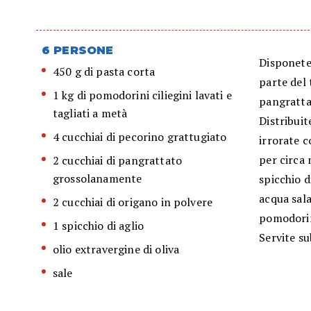
6 PERSONE
Disponete 
450 g di pasta corta
parte del 
1 kg di pomodorini ciliegini lavati e
pangrattat
tagliati a metà
Distribuit
4 cucchiai di pecorino grattugiato
irrorate c
per circa 
2 cucchiai di pangrattato
grossolanamente
spicchio d
acqua sala
2 cucchiai di origano in polvere
pomodorin
1 spicchio di aglio
Servite s
olio extravergine di oliva
sale