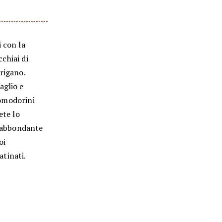
 con la
cchiai di
rigano.
aglio e
pomodorini
ete lo
n abbondante
oi
tinati.