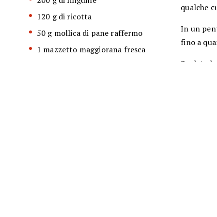
200 g di linguine
qualche cu
120 g di ricotta
In un pent
50 g mollica di pane raffermo
fino a qua
1 mazzetto maggiorana fresca
Scolate le
1/2 bicchiere olio extravergine di
rosolato, 
oliva
piaciment
sale e pepe q.b.
Date ancor
subito.