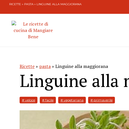
RICETTE
»
PASTA
» LINGUINE ALLA MAGGIORANA
Ricette
»
pasta
» Linguine alla maggiorana
Linguine alla
# veloce
# facile
# vegetariana
# primaverile