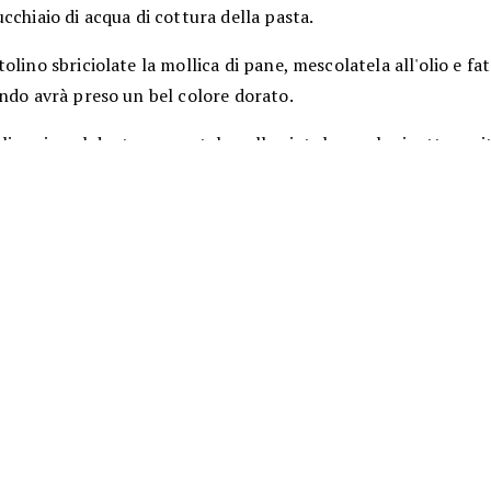
cchiaio di acqua di cottura della pasta.
olino sbriciolate la mollica di pane, mescolatela all'olio e fa
ndo avrà preso un bel colore dorato.
 linguine al dente e versatele nella ciotola con la ricotta, uni
le foglioline di maggiorana tritata e condite con sale e pepe 
o.
a una bella mescolata, versate la pasta nel piatto di portata
RICETTE SIMILI