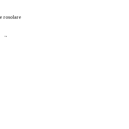
te rosolare
te il pane
a vostro
 e servite