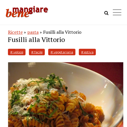
Ricette
»
pasta
» Fusilli alla Vittorio
Fusilli alla Vittorio
# veloce
# facile
# vegetariana
# estiva