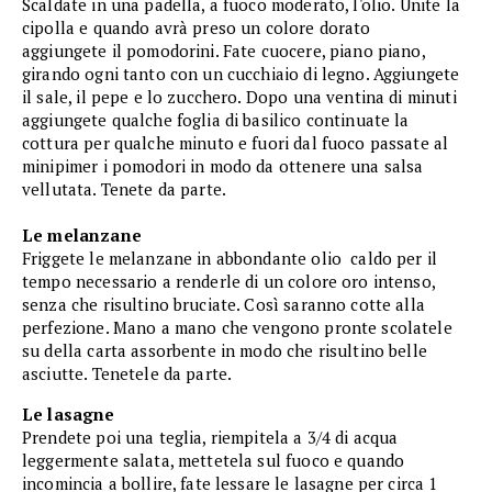
Scaldate in una padella, a fuoco moderato, l'olio. Unite la
cipolla e quando avrà preso un colore dorato
aggiungete il pomodorini. Fate cuocere, piano piano,
girando ogni tanto con un cucchiaio di legno. Aggiungete
il sale, il pepe e lo zucchero. Dopo una ventina di minuti
aggiungete qualche foglia di basilico continuate la
cottura per qualche minuto e fuori dal fuoco passate al
minipimer i pomodori in modo da ottenere una salsa
vellutata. Tenete da parte.
Le melanzane
Friggete le melanzane in abbondante olio caldo per il
tempo necessario a renderle di un colore oro intenso,
senza che risultino bruciate. Così saranno cotte alla
perfezione. Mano a mano che vengono pronte scolatele
su della carta assorbente in modo che risultino belle
asciutte. Tenetele da parte.
Le lasagne
Prendete poi una teglia, riempitela a 3/4 di acqua
leggermente salata, mettetela sul fuoco e quando
incomincia a bollire, fate lessare le lasagne per circa 1