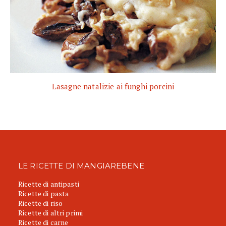
Lasagne natalizie ai funghi porcini
LE RICETTE DI MANGIAREBENE
Ricette di antipasti
Ricette di pasta
Ricette di riso
Ricette di altri primi
Ricette di carne