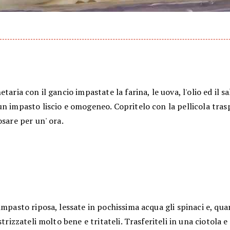
etaria con il gancio impastate la farina, le uova, l'olio ed il sa
n impasto liscio e omogeneo. Copritelo con la pellicola tras
osare per un' ora.
impasto riposa, lessate in pochissima acqua gli spinaci e, qua
 strizzateli molto bene e tritateli. Trasferiteli in una ciotola 