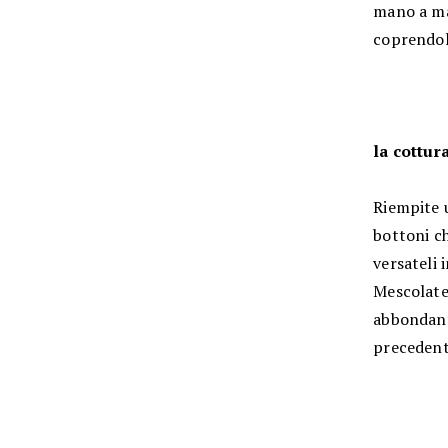
mano a ma
coprendol
la cottura
Riempite u
bottoni ch
versateli 
Mescolate 
abbondante
precedent