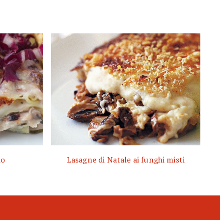
io
Lasagne di Natale ai funghi misti