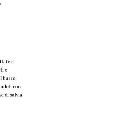
o
fate i
li e
l burro.
andoli con
e di salvia