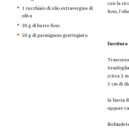
con la ric
1 cucchiaio di olio extravergine di
fuso, l'olio
oliva
20 g di burro fuso
50 g di parmigiano grattugiato
farcitura
Trascorso 
tirasfogli
(circa 2 m
5 cm di d
la farcia 
oppure va
Richiudete