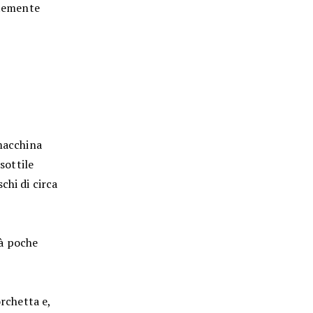
ntemente
 macchina
sottile
chi di circa
 à poche
orchetta e,