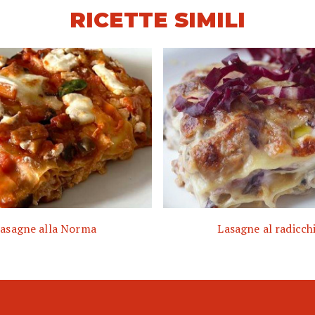
RICETTE SIMILI
asagne alla Norma
Lasagne al radicch