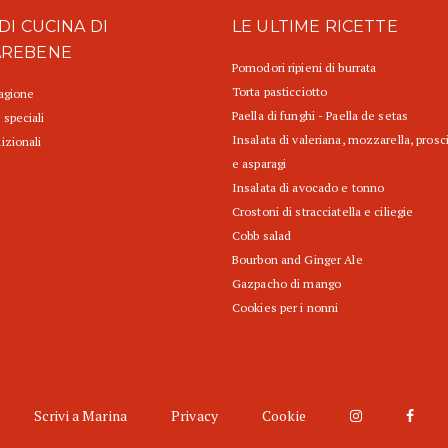
DI CUCINA DI
LE ULTIME RICETTE
AREBENE
Pomodori ripieni di burrata
Torta pasticciotto
tagione
Paella di funghi - Paella de setas
 speciali
Insalata di valeriana, mozzarella, prosc
izionali
e asparagi
Insalata di avocado e tonno
Crostoni di stracciatella e ciliegie
Cobb salad
Bourbon and Ginger Ale
Gazpacho di mango
Cookies per i nonni
Scrivi a Marina
Privacy
Cookie