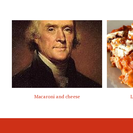
Macaroni and cheese
L