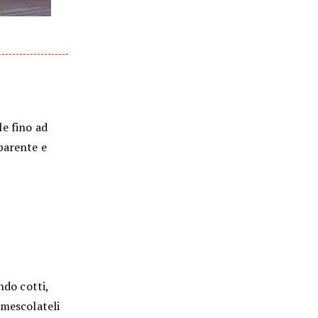
le fino ad
parente e
ndo cotti,
e mescolateli