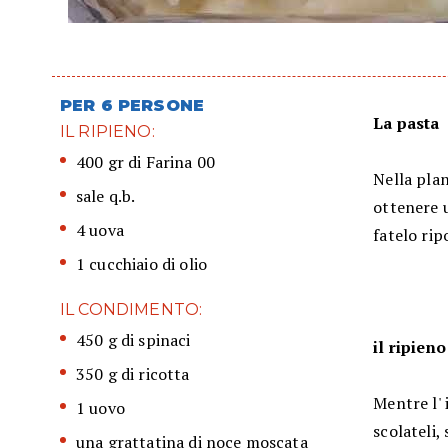
PER 6 PERSONE
La pasta
IL RIPIENO:
400 gr di Farina 00
Nella plan
sale q.b.
ottenere u
4 uova
fatelo rip
1 cucchiaio di olio
IL CONDIMENTO:
450 g di spinaci
il ripieno
350 g di ricotta
Mentre l' 
1 uovo
scolateli,
una grattatina di noce moscata