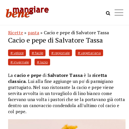
Ricette
»
pasta
» Cacio e pepe di Salvatore Tassa
Cacio e pepe di Salvatore Tassa
# veloce
# facile
# regionale
# vegetariana
# invernale
# lazio
La
cacio e pepe
di
Salvatore Tassa
è la
ricetta
classica
. Lui alla fine aggiunge un po' di parmigiano
grattugiato. Nel suo ristorante la cacio e pepe viene
servita avvolta in un tovagliolo di lino bianco come
facevano una volta i pastori che se la portavano già cotta
dentro un canovaccio condendola all'ultimo col cacio e
col pepe.